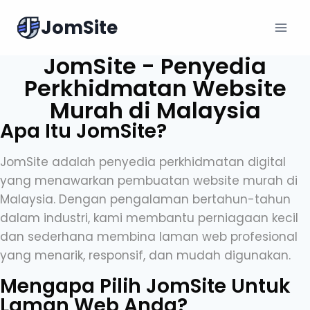
JomSite
JomSite - Penyedia
Perkhidmatan Website
Murah di Malaysia
Apa Itu JomSite?
JomSite adalah penyedia perkhidmatan digital
yang menawarkan pembuatan website murah di
Malaysia. Dengan pengalaman bertahun-tahun
dalam industri, kami membantu perniagaan kecil
dan sederhana membina laman web profesional
yang menarik, responsif, dan mudah digunakan.
Mengapa Pilih JomSite Untuk
Laman Web Anda?