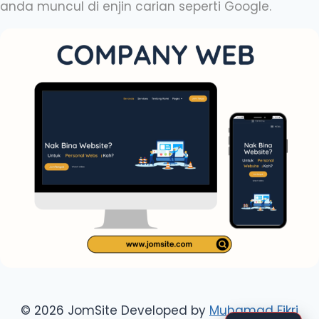
anda muncul di enjin carian seperti Google.
© 2026 JomSite Developed by
Muhamad Fikri